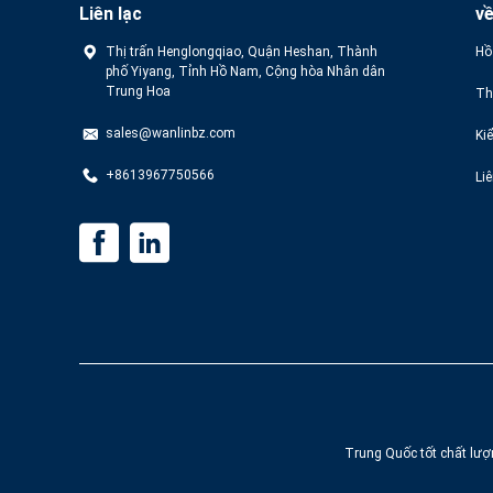
Liên lạc
v
Thị trấn Henglongqiao, Quận Heshan, Thành
Hồ
phố Yiyang, Tỉnh Hồ Nam, Cộng hòa Nhân dân
Trung Hoa
Th
sales@wanlinbz.com
Ki
+8613967750566
Li
Trung Quốc tốt chất lượn