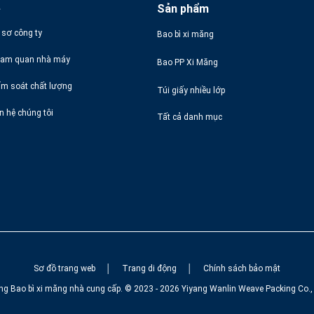
ề
Sản phẩm
 sơ công ty
Bao bì xi măng
am quan nhà máy
Bao PP Xi Măng
ểm soát chất lượng
Túi giấy nhiều lớp
ên hệ chúng tôi
Tất cả danh mục
Sơ đồ trang web
│
Trang di động
│
Chính sách bảo mật
g Bao bì xi măng nhà cung cấp. © 2023 - 2026 Yiyang Wanlin Weave Packing Co., L