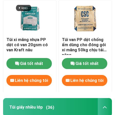
Tham quan nhà máy
Kiểm soát chất lượng
Túi xi măng nhựa PP
Túi van PP dệt chống
dệt có van 20gsm có
ẩm dùng cho đóng gói
Liên hệ chúng tôi
van Kraft nâu
xi măng 50kg chịu tải
nặng
Giá tốt nhất
Giá tốt nhất
Tin tức
Yêu cầu báo giá
Liên hệ chúng tôi
Liên hệ chúng tôi
Bao bì xi măng
Túi giấy nhiều lớp
(36)
Bao PP Xi Măng