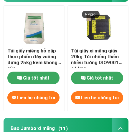
Túi giấy nhiều lớp
Bao Jumbo xi măng
Túi giấy miệng hở cấp
Túi giấy xi măng giấy
Các túi cho hỗn hợp khô
thực phẩm đáy vuông
20kg Túi chống thấm
đựng 25kg kem không
nhiều tường ISO9001
sữa
có keo
Thẻ quảng cáo
Giá tốt nhất
Giá tốt nhất
Bao bì thức ăn gia súc
Liên hệ chúng tôi
Liên hệ chúng tôi
Túi đóng gói phân bón
Bopp Laminated Pp Woven Bag
Bao Jumbo xi măng
(11)