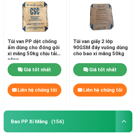
Túi van PP dệt chống
Túi van giấy 2 lớp
ẩm dùng cho đóng gói
90GSM đáy vuông dùng
xi măng 50kg chịu tải
cho bao xi măng 50kg
nặng
Giá tốt nhất
Giá tốt nhất
Liên hệ chúng tôi
Liên hệ chúng tôi
Trang chủ
Các sản phẩm
Bao PP Xi Măng
(156)
Về chúng tôi