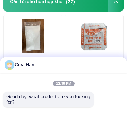
Các túi cho hỗn hợp khô
(27)
Thùng đóng gói bền
Công suất nặng PP
cho xi măng và các sản
Laminated Bottom
Cora Han
phẩm bột hỗn hợp khô
Valve túi xi măng 50Kg
khác
PP túi xi măng nhỏ khối
đáy
12:39 PM
Giá tốt nhất
Giá tốt nhất
Good day, what product are you looking 
for?
Liên hệ chúng tôi
Liên hệ chúng tôi