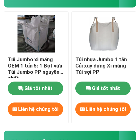
Túi đóng gói cát
túi van PE
Túi nóng chảy thấp EVA
Túi Jumbo xi măng
Túi nhựa Jumbo 1 tấn
OEM 1 tấn 5: 1 Bột vữa
Củi xây dựng Xi măng
Túi Jumbo PP nguyên
Túi sợi PP
chất
Giá tốt nhất
Giá tốt nhất
Liên hệ chúng tôi
Liên hệ chúng tôi