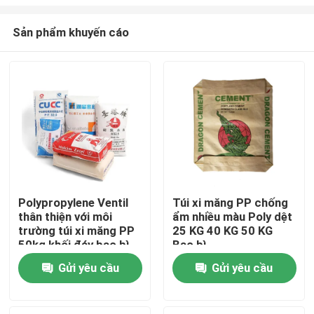
Sản phẩm khuyến cáo
Polypropylene Ventil
Túi xi măng PP chống
thân thiện với môi
ẩm nhiều màu Poly dệt
Trang chủ
trường túi xi măng PP
25 KG 40 KG 50 KG
50kg khối đáy bao bì
Bao bì
AD STAR
Các sản phẩm
Gửi yêu cầu
Gửi yêu cầu
Về chúng tôi