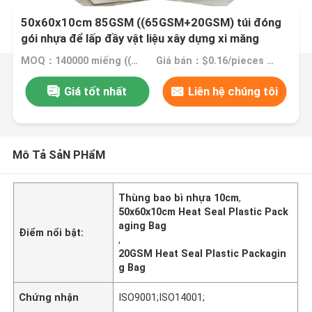
50x60x10cm 85GSM ((65GSM+20GSM) túi đóng
gói nhựa để lấp đầy vật liệu xây dựng xi măng
MOQ：140000 miếng ((20GP)
Giá bán：$0.16/pieces 50000-299999 pieces
Giá tốt nhất
Liên hệ chúng tôi
Mô Tả SảN PHẩM
Thùng bao bì nhựa 10cm
,
50x60x10cm Heat Seal Plastic Pack
aging Bag
Điểm nổi bật:
,
20GSM Heat Seal Plastic Packagin
g Bag
Chứng nhận
ISO9001;ISO14001;