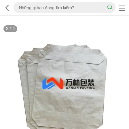
2
/
4