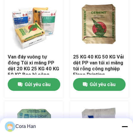
Tham quan nhà máy
Kiểm soát chất lượng
Liên hệ chúng tôi
Van đáy vuông tự
25 KG 40 KG 50 KG Vải
đóng Túi xi măng PP
dệt PP van túi xi măng
dệt 20 KG 25 KG 40 KG
túi rỗng công nghiệp
Tin tức
50 KG Bao bì công
Flexo Printing
nghiệp
Packaging
Gửi yêu cầu
Gửi yêu cầu
Yêu cầu báo giá
Bao bì xi măng
Cora Han
Bao PP Xi Măng