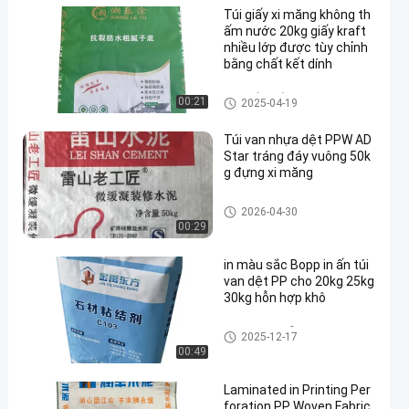
Túi giấy xi măng không th
ấm nước 20kg giấy kraft
nhiều lớp được tùy chỉnh
bằng chất kết dính
Túi giấy nhiều lớp
00:21
2025-04-19
Túi van nhựa dệt PPW AD
Star tráng đáy vuông 50k
g đựng xi măng
Bao PP Xi Măng
2026-04-30
00:29
in màu sắc Bopp in ấn túi
van dệt PP cho 20kg 25kg
30kg hỗn hợp khô
Các túi cho hỗn hợp khô
2025-12-17
00:49
Laminated in Printing Per
foration PP Woven Fabric