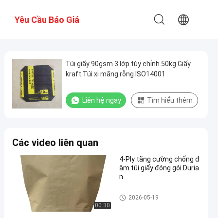
Yêu Cầu Báo Giá
Túi giấy 90gsm 3 lớp tùy chỉnh 50kg Giấy
kraft Túi xi măng rỗng ISO14001
Liên hệ ngay
Tìm hiểu thêm
Các video liên quan
4-Ply tăng cường chống đ
âm túi giấy đóng gói Duria
n
Túi giấy nhiều lớp
2026-05-19
00:30